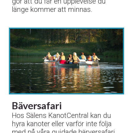
gör att du får en upplevelse du
länge kommer att minnas.
Bäversafari
Hos Sälens KanotCentral kan du
hyra kanoter eller varför inte följa
med på våra guidade bärversafari