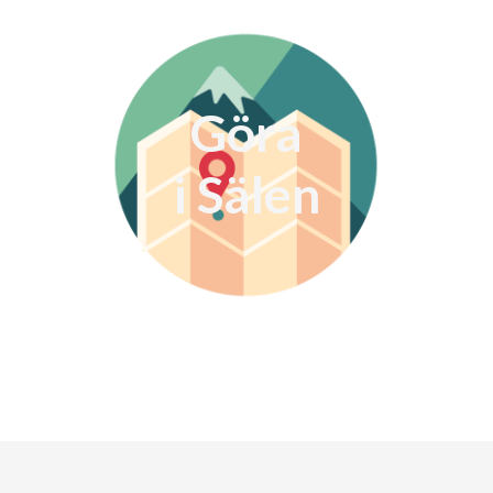
Göra
i Sälen